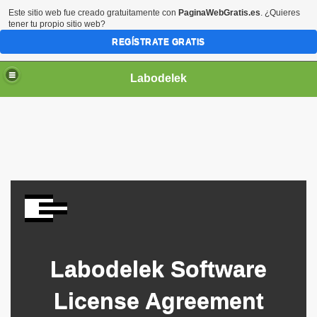
Este sitio web fue creado gratuitamente con
PaginaWebGratis.es
. ¿Quieres
tener tu propio sitio web?
REGÍSTRATE GRATIS
Labodelek
TV
er1
Labodelek Software
License Agreement